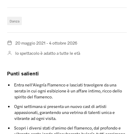
Danza
20 maggio 2021 - 4 ottobre 2026
lo spettacolo è adatto a tutte le età
Punti salienti
Entra nell'Alegría Flamenco e lasciati travolgere da una
serata in cui ogni esibizione è un affare intimo, ricco dello
spirito del flamenco.
Ogni settimana si presenta un nuovo cast di artisti
appassionati, garantendo una vetrina di talenti unica e
vibrante ad ogni visita.
Scopri i diversi stati d'animo del flamenco, dal profondo e
vibrante cante jondo all'esuberante bulería, tutti esprimono