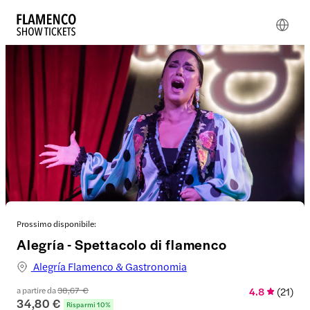
Prossimo disponibile:
Alegría - Spettacolo di flamenco
Alegría Flamenco & Gastronomia
a partire da
38,67 €
4.8
(
21
)
34,80 €
Risparmi 10%