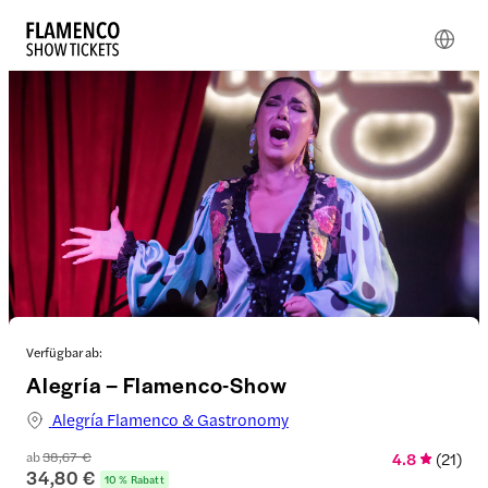
Verfügbar ab:
Alegría – Flamenco-Show
Alegría Flamenco & Gastronomy
ab
38,67 €
4.8
(
21
)
34,80 €
10 % Rabatt