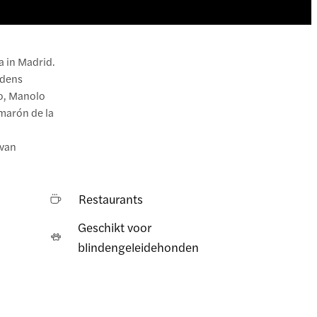
a in Madrid.
edens
to, Manolo
amarón de la
 van
Restaurants
Geschikt voor
blindengeleidehonden