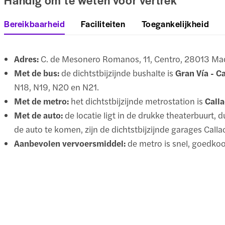
Handig om te weten voor vertrek
Bereikbaarheid
Faciliteiten
Toegankelijkheid
Adres:
C. de Mesonero Romanos, 11, Centro, 28013 Mad
Met de bus:
de dichtstbijzijnde bushalte is
Gran Vía - C
N18, N19, N20 en N21.
Met de metro:
het dichtstbijzijnde metrostation is
Call
Met de auto:
de locatie ligt in de drukke theaterbuurt, d
de auto te komen, zijn de dichtstbijzijnde garages Cal
Aanbevolen vervoersmiddel:
de metro is snel, goedkoo