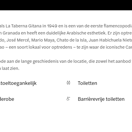
ls La Taberna Gitana in 1949 en is een van de eerste flamencopodi
 Granada en heeft een duidelijke Arabische esthetiek. Er zijn optr
rdo, José Mercé, Mario Maya, Chato de la Isla, Juan Habichuela Nie
lao – een soort lokaal voor optredens – te zijn waar de iconische C
de aan de lange geschiedenis van de locatie, die zowel het aanbod
 laat zien.
toeltoegankelijk
Toiletten
derobe
Barrièrevrije toiletten