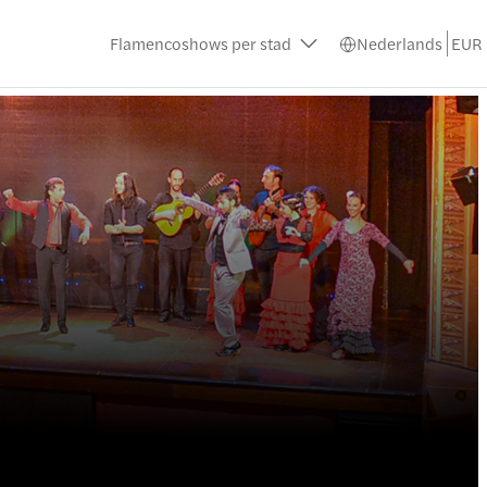
Flamencoshows per stad
Nederlands
EUR