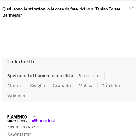
Quali sono le attrazioni o le cose da fare vicino al Tablao Torres
Bermejas?
Link diretti
Spettacoli di flamenco per città
:
Barcellona
Madrid
Siviglia
Granada
Málaga
Córdoba
Valencia
ASSISTENZA 24/7
Contattaci