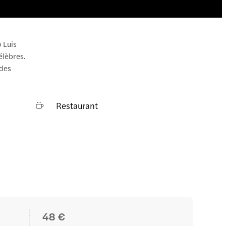
 Luis
élèbres.
 des
.
Restaurant
48 €