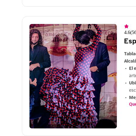
4.6
(
5
Esp
Tabla
Alcal
El 
art
Ubi
esc
Me
Qué