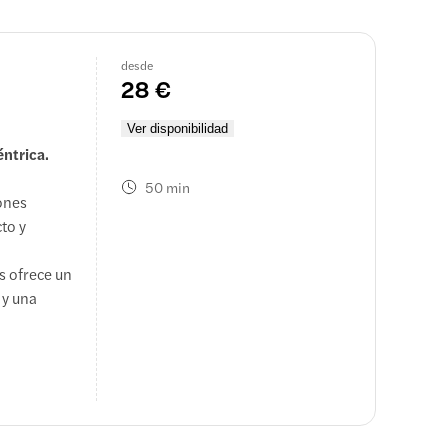
desde
28 €
Ver disponibilidad
ntrica.
50 min
iones
to y
as ofrece un
 y una