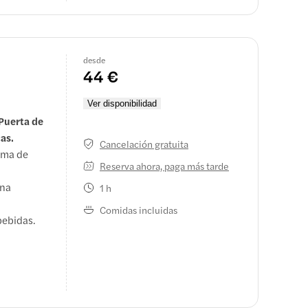
desde
44 €
Ver disponibilidad
 Puerta de
as.
Cancelación gratuita
orma de
Reserva ahora, paga más tarde
una
1 h
Comidas incluidas
bebidas.