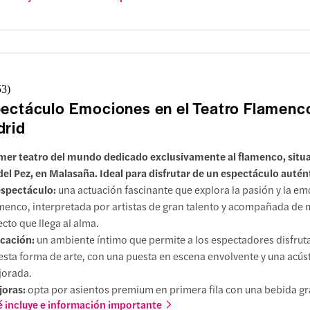
 selección de platos españoles maridados con vinos de calidad.
53
)
ectáculo Emociones en el Teatro Flamenc
rid
imer teatro del mundo dedicado exclusivamente al flamenco, situa
 del Pez, en Malasaña. Ideal para disfrutar de un espectáculo autén
espectáculo:
una actuación fascinante que explora la pasión y la em
menco, interpretada por artistas de gran talento y acompañada de 
ecto que llega al alma.
cación:
un ambiente íntimo que permite a los espectadores disfruta
esta forma de arte, con una puesta en escena envolvente y una acús
orada.
joras:
opta por asientos premium en primera fila con una bebida gra
 incluye e información importante