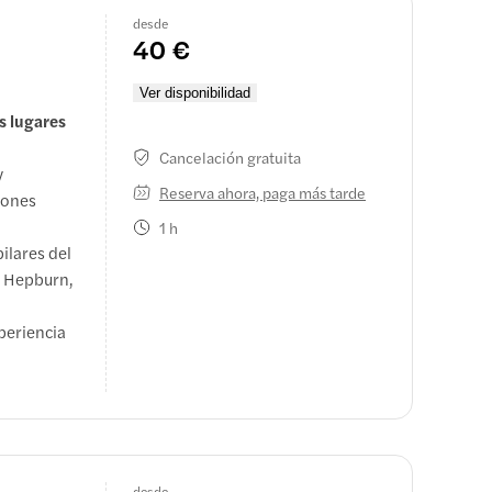
desde
40 €
Ver disponibilidad
s lugares
.
Cancelación gratuita
y
Reserva ahora, paga más tarde
iones
1 h
ilares del
y Hepburn,
xperiencia
desde