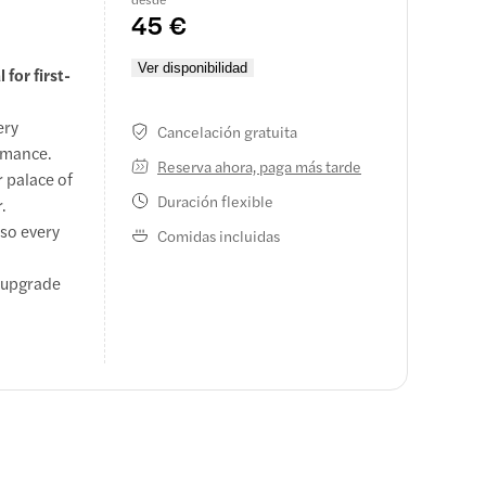
45 €
Ver disponibilidad
for first-
ery
Cancelación gratuita
ormance.
Reserva ahora, paga más tarde
 palace of
Duración flexible
.
 so every
Comidas incluidas
r upgrade
.