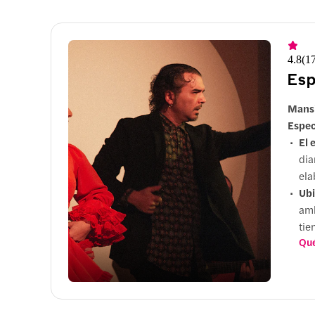
4.8
(
1
Esp
Mansi
Espec
El 
dia
ela
Ubi
amb
tie
Qué