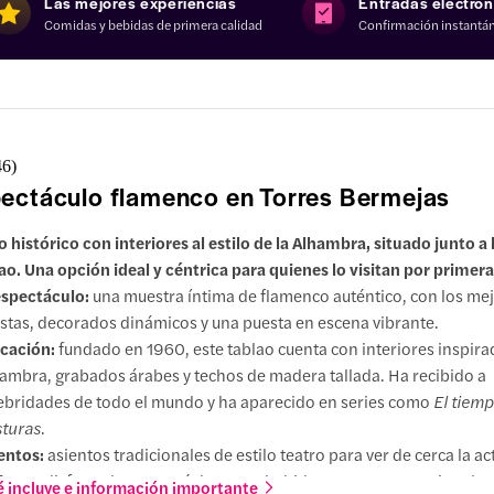
Las mejores experiencias
Entradas electrón
Comidas y bebidas de primera calidad
Confirmación instantá
46
)
ectáculo flamenco en Torres Bermejas
o histórico con interiores al estilo de la Alhambra, situado junto a 
lao. Una opción ideal y céntrica para quienes lo visitan por primera
espectáculo:
una muestra íntima de flamenco auténtico, con los me
istas, decorados dinámicos y una puesta en escena vibrante.
cación:
fundado en 1960, este tablao cuenta con interiores inspira
ambra, grabados árabes y techos de madera tallada. Ha recibido a
ebridades de todo el mundo y ha aparecido en series como
El tiemp
turas
.
entos:
asientos tradicionales de estilo teatro para ver de cerca la ac
oras:
disfruta de un menú de tapas, bebidas o una cena opcional, q
 incluye e información importante