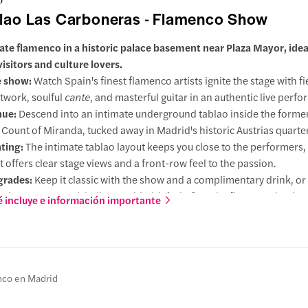
lao Las Carboneras - Flamenco Show
ate flamenco in a historic palace basement near Plaza Mayor, ideal 
visitors and culture lovers.
 show:
Watch Spain's finest flamenco artists ignite the stage with fi
twork, soulful
cante
, and masterful guitar in an authentic live perf
nue:
Descend into an intimate underground tablao inside the former
 Count of Miranda, tucked away in Madrid's historic Austrias quarter
ting:
The intimate tablao layout keeps you close to the performers,
t offers clear stage views and a front-row feel to the passion.
grades:
Keep it classic with the show and a complimentary drink, o
a six-course Spanish dinner with drinks before the flamenco begins
 incluye e información importante
nco en Madrid