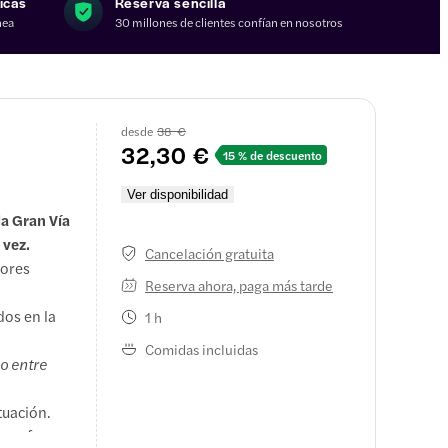
icas
Reserva sencilla
nea
30 millones de clientes confían en nosotros
desde
38 €
32,30 €
15 % de descuento
Ver disponibilidad
la Gran Vía
 vez.
Cancelación gratuita
jores
Reserva ahora, paga más tarde
dos en la
1 h
Comidas incluidas
o entre
tuación.
ue ofrece