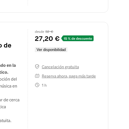
desde
32 €
27,20 €
15 % de descuento
o de
Ver disponibilidad
do en la
Cancelación gratuita
tico.
Reserva ahora, paga más tarde
oción del
1 h
música en
r de cerca
tica
tuita.