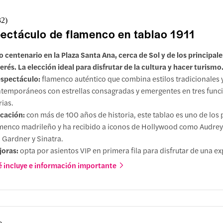
32
)
ectáculo de flamenco en tablao 1911
o centenario en la Plaza Santa Ana, cerca de Sol y de los principale
terés. La elección ideal para disfrutar de la cultura y hacer turismo
espectáculo:
flamenco auténtico que combina estilos tradicionales 
temporáneos con estrellas consagradas y emergentes en tres func
rias.
cación:
con más de 100 años de historia, este tablao es uno de los p
menco madrileño y ha recibido a iconos de Hollywood como Audre
 Gardner y Sinatra.
oras:
opta por asientos VIP en primera fila para disfrutar de una e
 cercana.
 incluye e información importante
o