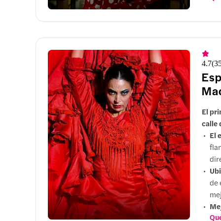
una
4.7
(
3
Esp
Mad
El pr
calle
El 
fla
dir
Ubi
de 
mej
Me
Qué