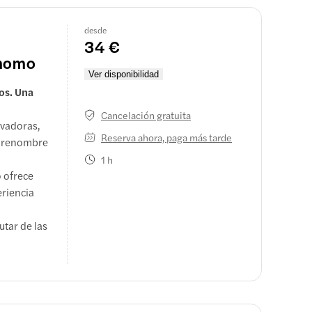
desde
34 €
amomo
Ver disponibilidad
ros. Una
Cancelación gratuita
ovadoras,
Reserva ahora, paga más tarde
de renombre
1 h
o ofrece
eriencia
utar de las