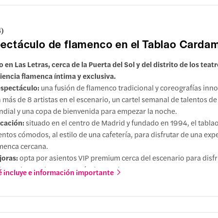
4
)
ectáculo de flamenco en el Tablao Card
 en Las Letras, cerca de la Puerta del Sol y del distrito de los teat
iencia flamenca íntima y exclusiva.
espectáculo:
una fusión de flamenco tradicional y coreografías inn
 más de 8 artistas en el escenario, un cartel semanal de talentos 
dial y una copa de bienvenida para empezar la noche.
cación:
situado en el centro de Madrid y fundado en 1994, el tabla
entos cómodos, al estilo de una cafetería, para disfrutar de una exp
menca cercana.
oras:
opta por asientos VIP premium cerca del escenario para disfr
ores vistas y de un espectáculo envolvente.
 incluye e información importante