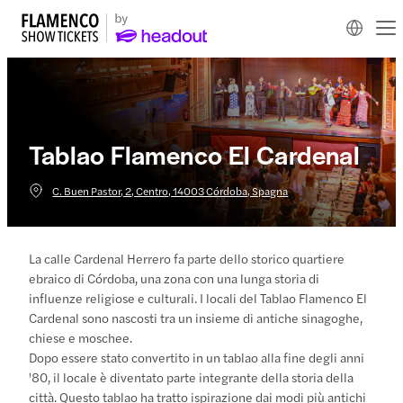
Tablao Flamenco El Cardenal
C. Buen Pastor, 2, Centro, 14003 Córdoba, Spagna
La calle Cardenal Herrero fa parte dello storico quartiere
ebraico di Córdoba, una zona con una lunga storia di
influenze religiose e culturali. I locali del Tablao Flamenco El
Cardenal sono nascosti tra un insieme di antiche sinagoghe,
chiese e moschee.
Dopo essere stato convertito in un tablao alla fine degli anni
'80, il locale è diventato parte integrante della storia della
città. Questo tablao ha tratto ispirazione dai modi più antichi