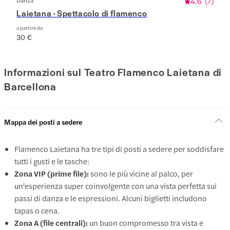
Danza
4.6
(
7
)
Laietana - Spettacolo di flamenco
a partire da
30 €
Informazioni sul Teatro Flamenco Laietana di
Barcellona
Mappa dei posti a sedere
Flamenco Laietana ha tre tipi di posti a sedere per soddisfare
tutti i gusti e le tasche:
Zona VIP (prime file):
sono le più vicine al palco, per
un'esperienza super coinvolgente con una vista perfetta sui
passi di danza e le espressioni. Alcuni biglietti includono
tapas o cena.
Zona A (file centrali):
un buon compromesso tra vista e