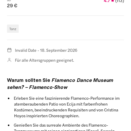
4.7
(
113
)
29 €
Tanz
Invalid Date - 18. September 2026
Für alle Altersgruppen geeignet.
Warum sollten Sie
Flamenco Dance Museum
sehen? – Flamenco-Show
Erleben Sie eine faszinierende Flamenco-Performance im
atemberaubenden Patio von Ecija mit farbenfrohen
Kostümen, beeindruckenden Requisiten und von Cristina
Hoyos inspirierten Choreographien.
Genießen Sie das surreale Ambiente des Flamenco-
Tanzmuseums mit seinen einzigartigen "Enea"-Sesseln,